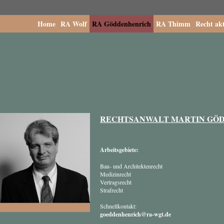
Home
RA Wolf
RA Göddenhenrich
RA Thimm
Recht akt
RECHTSANWALT MARTIN GÖ
Arbeitsgebiete:
Bau- und Architektenrecht
Medizinrecht
Vertragsrecht
Strafrecht
Schnellkontakt:
goeddenhenrich@ra-wgt.de