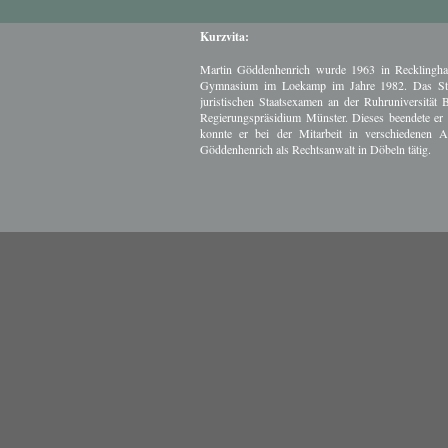
Kurzvita:
Martin Göddenhenrich wurde 1963 in Recklinghau
Gymnasium im Loekamp im Jahre 1982. Das Stud
juristischen Staatsexamen an der Ruhruniversität
Regierungspräsidium Münster. Dieses beendete er 
konnte er bei der Mitarbeit in verschiedenen
Göddenhenrich als Rechtsanwalt in Döbeln tätig.