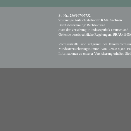
St.-Nr.: 236/167/07752
Zuständige Aufsichtsbehörde:
RAK Sachsen
Berufsbezeichnung: Rechtsanwalt
Staat der Verleihung: Bundesrepublik Deutschland
Geltende berufsrechtliche Regelungen:
BRAO, BOR
Rechtsanwälte sind aufgrund der Bundesrechtsanwa
Mindestversicherungssumme von 250.000,00 Eu
Informationen zu unserer Versicherung erhalten Sie