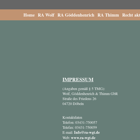
Home
RA Wolf
RA Göddenhenrich
RA Thimm
Recht akt
IMPRESSUM
(Angaben gemäß § 5 TMG):
Wolf, Göddenhenrich & Thimm GbR
Straße des Friedens 26
04720 Döbeln
Kontaktdaten
Telefon: 03431-750057
Telefax: 03431-750059
E-mail:
Info@ra-wgt.de
Web:
www.ra-wgt.de