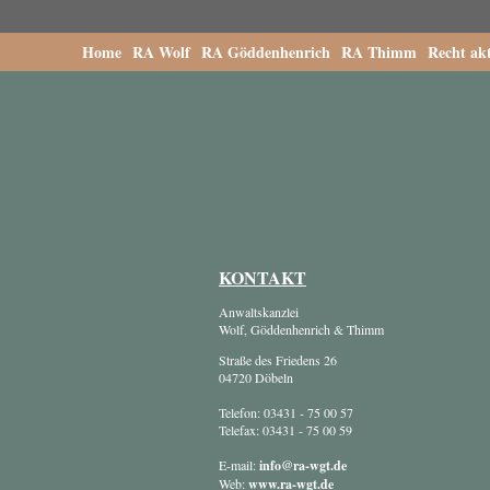
Home
RA Wolf
RA Göddenhenrich
RA Thimm
Recht akt
KONTAKT
Anwaltskanzlei
Wolf, Göddenhenrich & Thimm
Straße des Friedens 26
04720 Döbeln
Telefon: 03431 - 75 00 57
Telefax: 03431 - 75 00 59
E-mail:
info@ra-wgt.de
Web:
www.ra-wgt.de