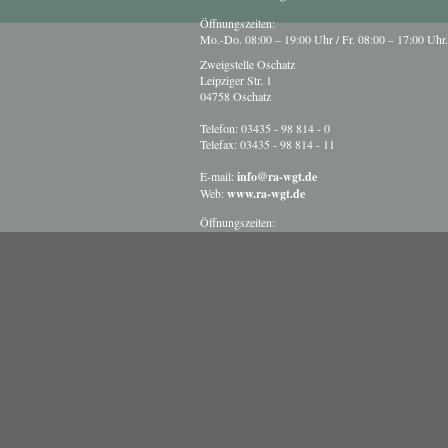
Öffnungszeiten:
Mo.-Do. 08:00 – 19:00 Uhr / Fr. 08:00 – 17:00 Uhr.
Zweigstelle Oschatz
Leipziger Str. 1
04758 Oschatz
Telefon: 03435 - 98 814 - 0
Telefax: 03435 - 98 814 - 11
E-mail:
info@ra-wgt.de
Web:
www.ra-wgt.de
Öffnungszeiten:
Mo.-Fr. 08:30 – 12:00 Uhr und 12:30 – 17:00 Uhr.