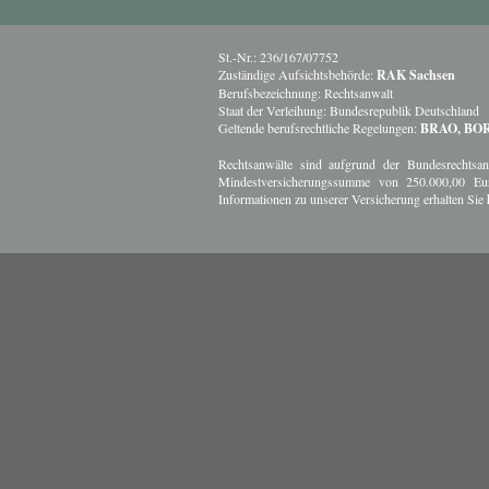
St.-Nr.: 236/167/07752
Zuständige Aufsichtsbehörde:
RAK Sachsen
Berufsbezeichnung: Rechtsanwalt
Staat der Verleihung: Bundesrepublik Deutschland
Geltende berufsrechtliche Regelungen:
BRAO, BOR
Rechtsanwälte sind aufgrund der Bundesrechtsanwa
Mindestversicherungssumme von 250.000,00 Eu
Informationen zu unserer Versicherung erhalten Sie