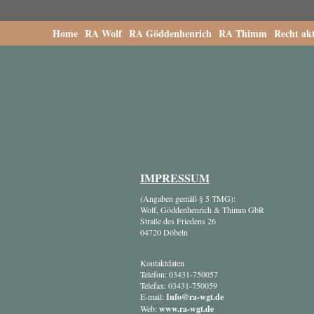
Home
RA Wolf
RA Göddenhenrich
RA Thimm
Recht akt
IMPRESSUM
(Angaben gemäß § 5 TMG):
Wolf, Göddenhenrich & Thimm GbR
Straße des Friedens 26
04720 Döbeln
Kontaktdaten
Telefon: 03431-750057
Telefax: 03431-750059
E-mail:
Info@ra-wgt.de
Web:
www.ra-wgt.de