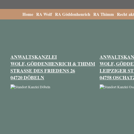
Home
RA Wolf
RA Göddenhenrich
RA Thimm
Recht akt
ANWALTSKANZLEI
ANWALTSKAN
WOLF, GÖDDENHENRICH & THIMM
WOLF, GÖDD
STRASSE DES FRIEDENS 26
LEIPZIGER ST
04720 DÖBELN
04758 OSCHAT