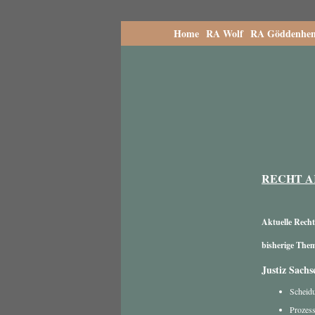
Home
RA Wolf
RA Göddenhen
RECHT 
Aktuelle Rech
bisherige The
Justiz Sachs
Scheidu
Prozess