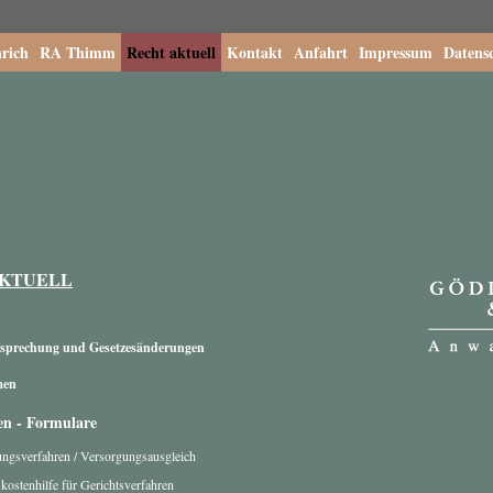
rich
RA Thimm
Recht aktuell
Kontakt
Anfahrt
Impressum
Datens
AKTUELL
tsprechung und Gesetzesänderungen
men
en - Formulare
ngsverfahren / Versorgungsausgleich
kostenhilfe für Gerichtsverfahren