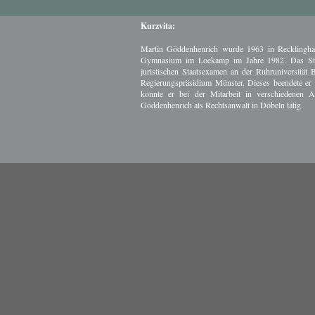
Kurzvita:
Martin Göddenhenrich wurde 1963 in Recklinghau
Gymnasium im Loekamp im Jahre 1982. Das Stud
juristischen Staatsexamen an der Ruhruniversität
Regierungspräsidium Münster. Dieses beendete er 
konnte er bei der Mitarbeit in verschiedenen
Göddenhenrich als Rechtsanwalt in Döbeln tätig.