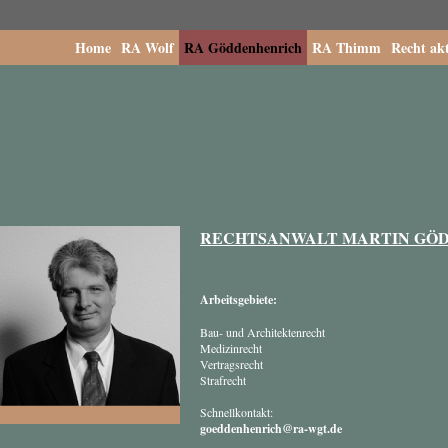
Home
RA Wolf
RA Göddenhenrich
RA Thimm
Recht akt
RECHTSANWALT MARTIN GÖ
Arbeitsgebiete:
Bau- und Architektenrecht
Medizinrecht
Vertragsrecht
Strafrecht
Schnellkontakt:
goeddenhenrich@ra-wgt.de