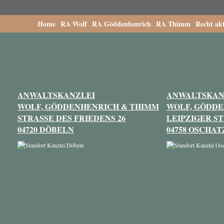
Home
RA Wolf
RA Göddenhenrich
RA Thimm
Recht akt
ANWALTSKANZLEI
ANWALTSKAN
WOLF, GÖDDENHENRICH & THIMM
WOLF, GÖDD
STRASSE DES FRIEDENS 26
LEIPZIGER ST
04720 DÖBELN
04758 OSCHAT