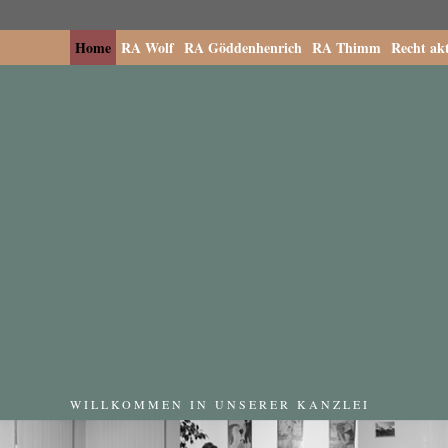
Home
RA Wolf
RA Göddenhenrich
RA Thimm
Recht akt
WILLKOMMEN IN UNSERER KANZLEI