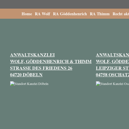
Home
RA Wolf
RA Göddenhenrich
RA Thimm
Recht akt
ANWALTSKANZLEI
ANWALTSKAN
WOLF, GÖDDENHENRICH & THIMM
WOLF, GÖDD
STRASSE DES FRIEDENS 26
LEIPZIGER ST
04720 DÖBELN
04758 OSCHAT